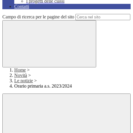
I progetti delle classi
Contatti
Campo di ricerca per le pagine del sito
Home
>
Novità
>
Le notizie
>
Orario primaria a.s. 2023/2024