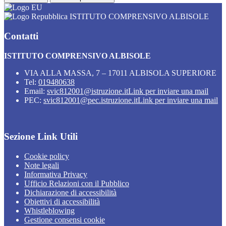
ISTITUTO COMPRENSIVO ALBISOLE
Contatti
ISTITUTO COMPRENSIVO ALBISOLE
VIA ALLA MASSA, 7 – 17011 ALBISOLA SUPERIORE
Tel:
019480638
Email:
svic812001@istruzione.it
Link per inviare una mail
PEC:
svic812001@pec.istruzione.it
Link per inviare una mail
Sezione Link Utili
Cookie policy
Note legali
Informativa Privacy
Ufficio Relazioni con il Pubblico
Dichiarazione di accessibilità
Obiettivi di accessibilità
Whistleblowing
Gestione consensi cookie