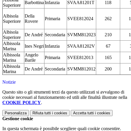
Barbottina
Infanzia
SVAA81201T
118
Superiore
Albisola
Della
Primaria
SVEE812024
262
1
Superiore
Rovere
Albisola
De André
Secondaria
SVMM812023
210
1
Superiore
Albissola
Ines Negri
Infanzia
SVAA81202V
67
Marina
Albissola
Angelo
Primaria
SVEE812013
165
1
Marina
Barile
Albissola
De André
Secondaria
SVMM812012
200
1
Marina
Notizie
Questo sito o gli strumenti terzi da questo utilizzati si avvalgono di
cookie necessari al funzionamento ed utili alle finalità illustrate nella
COOKIE POLICY
.
Personalizza
Rifiuta tutti
i cookies
Accetta tutti
i cookies
Gestione cookie
In questa schermata è possibile scegliere quali cookie consentire.