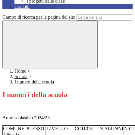
I progetti delle classi
Contatti
Campo di ricerca per le pagine del sito
Home
>
Scuola
>
I numeri della scuola
I numeri della scuola
Anno scolastico 2024/25
COMUNE
PLESSO
LIVELLO
CODICE
N.ALUNNI
N.CL
Albisola