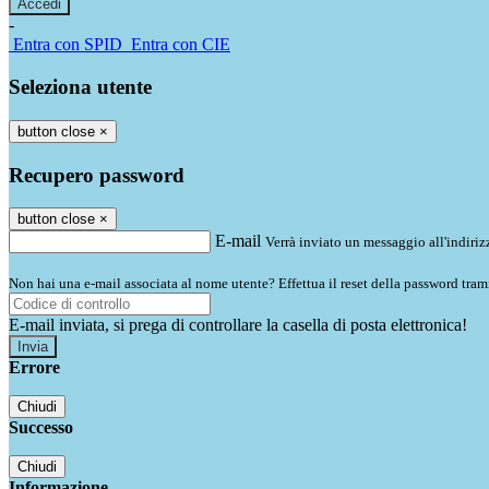
-
Entra con SPID
Entra con CIE
Seleziona utente
button close
×
Recupero password
button close
×
E-mail
Verrà inviato un messaggio all'indirizz
Non hai una e-mail associata al nome utente? Effettua il reset della password tram
E-mail inviata, si prega di controllare la casella di posta elettronica!
Errore
Chiudi
Successo
Chiudi
Informazione