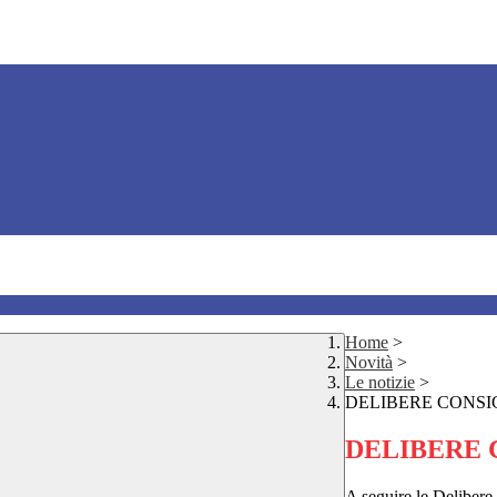
Home
>
Novità
>
Le notizie
>
DELIBERE CONSIG
DELIBERE 
A seguire le Delibere 