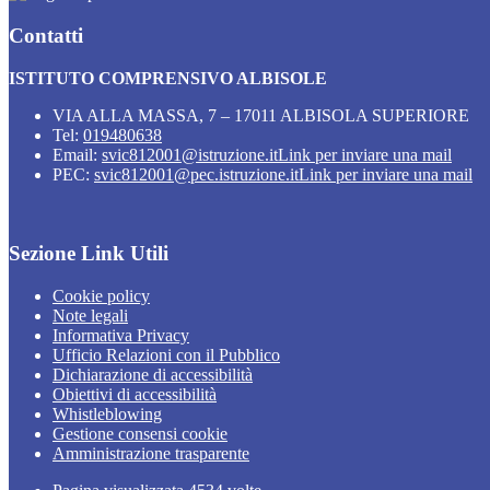
Contatti
ISTITUTO COMPRENSIVO ALBISOLE
VIA ALLA MASSA, 7 – 17011 ALBISOLA SUPERIORE
Tel:
019480638
Email:
svic812001@istruzione.it
Link per inviare una mail
PEC:
svic812001@pec.istruzione.it
Link per inviare una mail
Sezione Link Utili
Cookie policy
Note legali
Informativa Privacy
Ufficio Relazioni con il Pubblico
Dichiarazione di accessibilità
Obiettivi di accessibilità
Whistleblowing
Gestione consensi cookie
Amministrazione trasparente