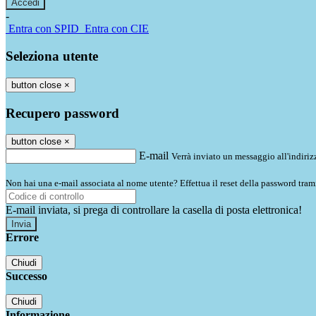
-
Entra con SPID
Entra con CIE
Seleziona utente
button close
×
Recupero password
button close
×
E-mail
Verrà inviato un messaggio all'indirizz
Non hai una e-mail associata al nome utente? Effettua il reset della password tram
E-mail inviata, si prega di controllare la casella di posta elettronica!
Errore
Chiudi
Successo
Chiudi
Informazione