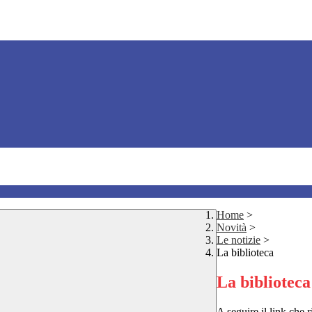
Home
>
Novità
>
Le notizie
>
La biblioteca
La biblioteca
A seguire il link che 