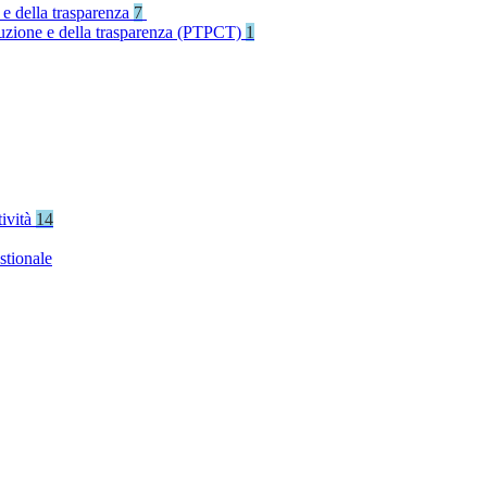
 e della trasparenza
7
rruzione e della trasparenza (PTPCT)
1
tività
14
stionale