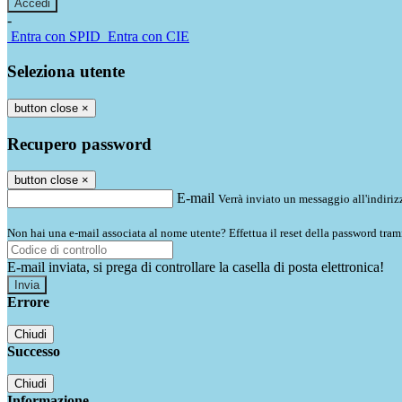
-
Entra con SPID
Entra con CIE
Seleziona utente
button close
×
Recupero password
button close
×
E-mail
Verrà inviato un messaggio all'indirizz
Non hai una e-mail associata al nome utente? Effettua il reset della password tram
E-mail inviata, si prega di controllare la casella di posta elettronica!
Errore
Chiudi
Successo
Chiudi
Informazione