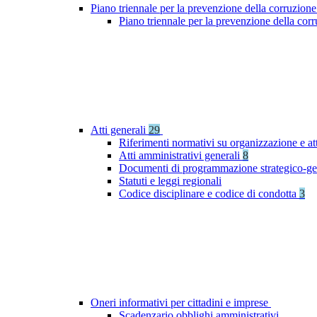
Piano triennale per la prevenzione della corruzione
Piano triennale per la prevenzione della co
Atti generali
29
Riferimenti normativi su organizzazione e at
Atti amministrativi generali
8
Documenti di programmazione strategico-ge
Statuti e leggi regionali
Codice disciplinare e codice di condotta
3
Oneri informativi per cittadini e imprese
Scadenzario obblighi amministrativi