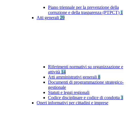
Piano triennale per la prevenzione della
corruzione e della trasparenza (PTPCT)
1
Atti generali
29
Riferimenti normativi su organizzazione e
attività
14
Atti amministrativi generali
8
Documenti di programmazione strategico-
gestionale
Statuti e leggi regionali
Codice disciplinare e codice di condotta
3
Oneri informativi per cittadini e imprese