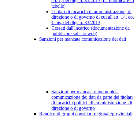
co. 1, del dlgs n. 33/2013 (da pubblicare in
tabelle)
Titolari di incarichi di amministrazione, di
direzione o di governo di cui all'art. 14, co.
1-bis, del dlgs n. 33/2013
Cessati dall'incarico (documentazione da
pubblicare sul sito web)
Sanzioni per mancata comunicazione dei dati
Sanzioni per mancata o incompleta
comunicazione dei dati da parte dei titolari
di incarichi politici, di amministrazione, di
direzione o di governo
Rendiconti gruppi consiliari regionali/provinciali