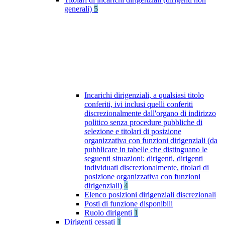
generali)
5
Incarichi dirigenziali, a qualsiasi titolo
conferiti, ivi inclusi quelli conferiti
discrezionalmente dall'organo di indirizzo
politico senza procedure pubbliche di
selezione e titolari di posizione
organizzativa con funzioni dirigenziali (da
pubblicare in tabelle che distinguano le
seguenti situazioni: dirigenti, dirigenti
individuati discrezionalmente, titolari di
posizione organizzativa con funzioni
dirigenziali)
4
Elenco posizioni dirigenziali discrezionali
Posti di funzione disponibili
Ruolo dirigenti
1
Dirigenti cessati
1