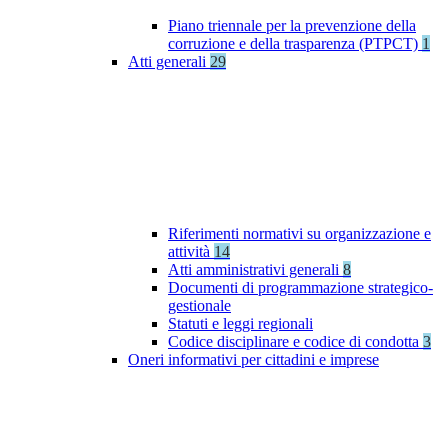
Piano triennale per la prevenzione della
corruzione e della trasparenza (PTPCT)
1
Atti generali
29
Riferimenti normativi su organizzazione e
attività
14
Atti amministrativi generali
8
Documenti di programmazione strategico-
gestionale
Statuti e leggi regionali
Codice disciplinare e codice di condotta
3
Oneri informativi per cittadini e imprese