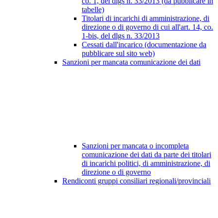
co. 1, del dlgs n. 33/2013 (da pubblicare in
tabelle)
Titolari di incarichi di amministrazione, di
direzione o di governo di cui all'art. 14, co.
1-bis, del dlgs n. 33/2013
Cessati dall'incarico (documentazione da
pubblicare sul sito web)
Sanzioni per mancata comunicazione dei dati
Sanzioni per mancata o incompleta
comunicazione dei dati da parte dei titolari
di incarichi politici, di amministrazione, di
direzione o di governo
Rendiconti gruppi consiliari regionali/provinciali