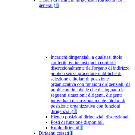
generali)
5
Incarichi dirigenziali, a qualsiasi titolo
conferiti, ivi inclusi quelli conferiti
discrezionalmente dall'organo di indirizzo
politico senza procedure pubbliche di
selezione e titolari di posizione
organizzativa con funzioni dirigenziali (da
pubblicare in tabelle che distinguano le
seguenti situazioni: dirigenti, dirigenti
individuati discrezionalmente, titolari di
posizione organizzativa con funzioni
dirigenziali)
4
Elenco posizioni dirigenziali discrezionali
Posti di funzione disponibili
Ruolo dirigenti
1
Dirigenti cessati
1