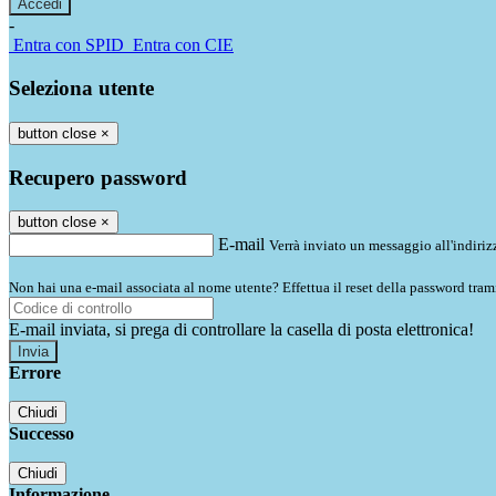
-
Entra con SPID
Entra con CIE
Seleziona utente
button close
×
Recupero password
button close
×
E-mail
Verrà inviato un messaggio all'indirizz
Non hai una e-mail associata al nome utente? Effettua il reset della password tram
E-mail inviata, si prega di controllare la casella di posta elettronica!
Errore
Chiudi
Successo
Chiudi
Informazione