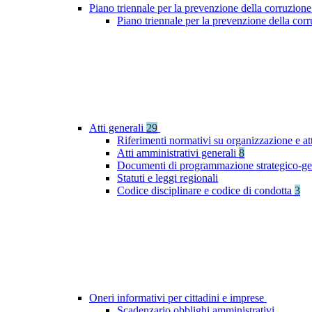
Piano triennale per la prevenzione della corruzione
Piano triennale per la prevenzione della co
Atti generali
29
Riferimenti normativi su organizzazione e at
Atti amministrativi generali
8
Documenti di programmazione strategico-ge
Statuti e leggi regionali
Codice disciplinare e codice di condotta
3
Oneri informativi per cittadini e imprese
Scadenzario obblighi amministrativi