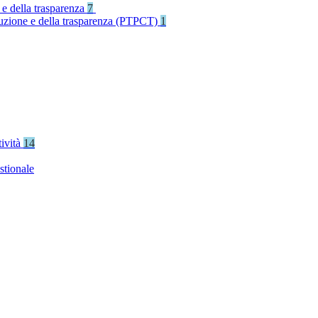
 e della trasparenza
7
rruzione e della trasparenza (PTPCT)
1
tività
14
stionale