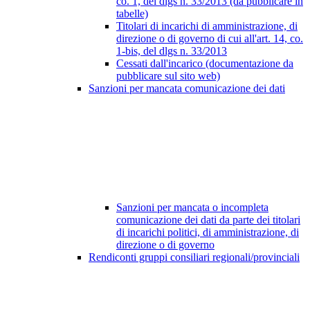
co. 1, del dlgs n. 33/2013 (da pubblicare in
tabelle)
Titolari di incarichi di amministrazione, di
direzione o di governo di cui all'art. 14, co.
1-bis, del dlgs n. 33/2013
Cessati dall'incarico (documentazione da
pubblicare sul sito web)
Sanzioni per mancata comunicazione dei dati
Sanzioni per mancata o incompleta
comunicazione dei dati da parte dei titolari
di incarichi politici, di amministrazione, di
direzione o di governo
Rendiconti gruppi consiliari regionali/provinciali