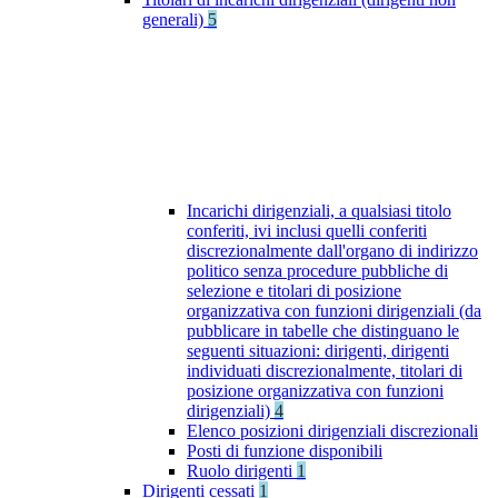
generali)
5
Incarichi dirigenziali, a qualsiasi titolo
conferiti, ivi inclusi quelli conferiti
discrezionalmente dall'organo di indirizzo
politico senza procedure pubbliche di
selezione e titolari di posizione
organizzativa con funzioni dirigenziali (da
pubblicare in tabelle che distinguano le
seguenti situazioni: dirigenti, dirigenti
individuati discrezionalmente, titolari di
posizione organizzativa con funzioni
dirigenziali)
4
Elenco posizioni dirigenziali discrezionali
Posti di funzione disponibili
Ruolo dirigenti
1
Dirigenti cessati
1