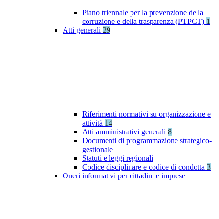
Piano triennale per la prevenzione della
corruzione e della trasparenza (PTPCT)
1
Atti generali
29
Riferimenti normativi su organizzazione e
attività
14
Atti amministrativi generali
8
Documenti di programmazione strategico-
gestionale
Statuti e leggi regionali
Codice disciplinare e codice di condotta
3
Oneri informativi per cittadini e imprese