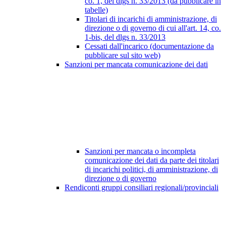
co. 1, del dlgs n. 33/2013 (da pubblicare in
tabelle)
Titolari di incarichi di amministrazione, di
direzione o di governo di cui all'art. 14, co.
1-bis, del dlgs n. 33/2013
Cessati dall'incarico (documentazione da
pubblicare sul sito web)
Sanzioni per mancata comunicazione dei dati
Sanzioni per mancata o incompleta
comunicazione dei dati da parte dei titolari
di incarichi politici, di amministrazione, di
direzione o di governo
Rendiconti gruppi consiliari regionali/provinciali