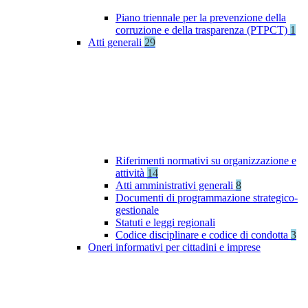
Piano triennale per la prevenzione della
corruzione e della trasparenza (PTPCT)
1
Atti generali
29
Riferimenti normativi su organizzazione e
attività
14
Atti amministrativi generali
8
Documenti di programmazione strategico-
gestionale
Statuti e leggi regionali
Codice disciplinare e codice di condotta
3
Oneri informativi per cittadini e imprese