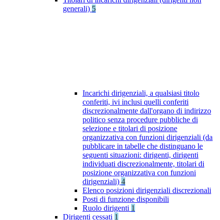
generali)
5
Incarichi dirigenziali, a qualsiasi titolo
conferiti, ivi inclusi quelli conferiti
discrezionalmente dall'organo di indirizzo
politico senza procedure pubbliche di
selezione e titolari di posizione
organizzativa con funzioni dirigenziali (da
pubblicare in tabelle che distinguano le
seguenti situazioni: dirigenti, dirigenti
individuati discrezionalmente, titolari di
posizione organizzativa con funzioni
dirigenziali)
4
Elenco posizioni dirigenziali discrezionali
Posti di funzione disponibili
Ruolo dirigenti
1
Dirigenti cessati
1