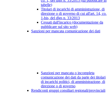
co. 1, del dlgs n. 33/2013 (da pubblicare in
tabelle)
Titolari di incarichi di amministrazione, di
direzione o di governo di cui all'art. 14, co.
1-bis, del dlgs n. 33/2013
Cessati dall'incarico (documentazione da
pubblicare sul sito web)
Sanzioni per mancata comunicazione dei dati
Sanzioni per mancata o incompleta
comunicazione dei dati da parte dei titolari
di incarichi politici, di amministrazione, di
direzione o di governo
Rendiconti gruppi consiliari regionali/provinciali