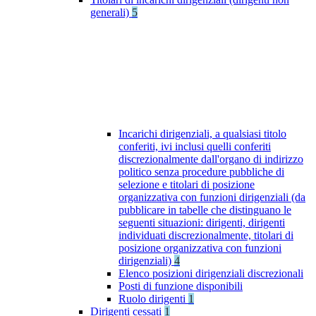
generali)
5
Incarichi dirigenziali, a qualsiasi titolo
conferiti, ivi inclusi quelli conferiti
discrezionalmente dall'organo di indirizzo
politico senza procedure pubbliche di
selezione e titolari di posizione
organizzativa con funzioni dirigenziali (da
pubblicare in tabelle che distinguano le
seguenti situazioni: dirigenti, dirigenti
individuati discrezionalmente, titolari di
posizione organizzativa con funzioni
dirigenziali)
4
Elenco posizioni dirigenziali discrezionali
Posti di funzione disponibili
Ruolo dirigenti
1
Dirigenti cessati
1