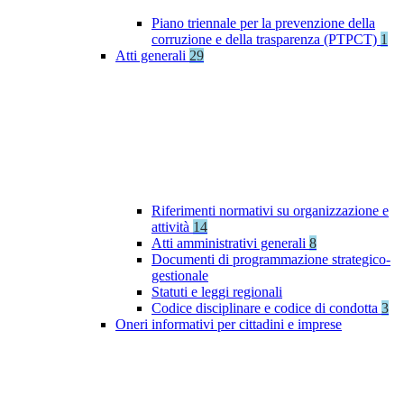
Piano triennale per la prevenzione della
corruzione e della trasparenza (PTPCT)
1
Atti generali
29
Riferimenti normativi su organizzazione e
attività
14
Atti amministrativi generali
8
Documenti di programmazione strategico-
gestionale
Statuti e leggi regionali
Codice disciplinare e codice di condotta
3
Oneri informativi per cittadini e imprese