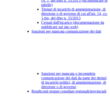
co. 1, del dlgs n. 33/2013 (da pubblicare in
tabelle)
Titolari di incarichi di amministrazione, di
direzione o di governo di cui all'art. 14, co.
1-bis, del dlgs n. 33/2013
Cessati dall'incarico (documentazione da
pubblicare sul sito web)
Sanzioni per mancata comunicazione dei dati
Sanzioni per mancata o incompleta
comunicazione dei dati da parte dei titolari
di incarichi politici, di amministrazione, di
direzione o di governo
Rendiconti gruppi consiliari regionali/provinciali