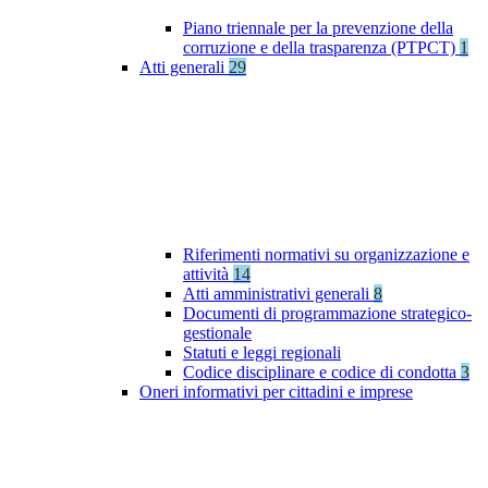
Piano triennale per la prevenzione della
corruzione e della trasparenza (PTPCT)
1
Atti generali
29
Riferimenti normativi su organizzazione e
attività
14
Atti amministrativi generali
8
Documenti di programmazione strategico-
gestionale
Statuti e leggi regionali
Codice disciplinare e codice di condotta
3
Oneri informativi per cittadini e imprese