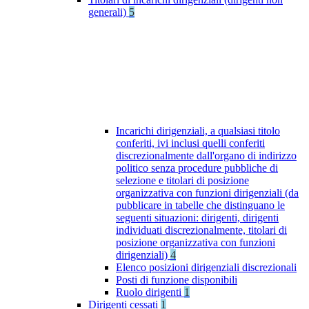
generali)
5
Incarichi dirigenziali, a qualsiasi titolo
conferiti, ivi inclusi quelli conferiti
discrezionalmente dall'organo di indirizzo
politico senza procedure pubbliche di
selezione e titolari di posizione
organizzativa con funzioni dirigenziali (da
pubblicare in tabelle che distinguano le
seguenti situazioni: dirigenti, dirigenti
individuati discrezionalmente, titolari di
posizione organizzativa con funzioni
dirigenziali)
4
Elenco posizioni dirigenziali discrezionali
Posti di funzione disponibili
Ruolo dirigenti
1
Dirigenti cessati
1