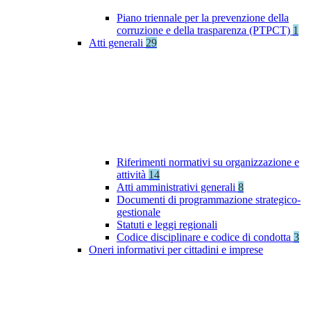
Piano triennale per la prevenzione della
corruzione e della trasparenza (PTPCT)
1
Atti generali
29
Riferimenti normativi su organizzazione e
attività
14
Atti amministrativi generali
8
Documenti di programmazione strategico-
gestionale
Statuti e leggi regionali
Codice disciplinare e codice di condotta
3
Oneri informativi per cittadini e imprese