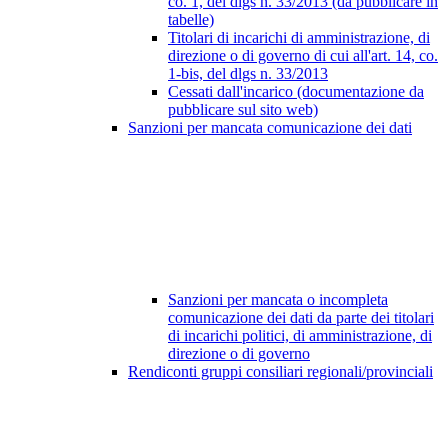
co. 1, del dlgs n. 33/2013 (da pubblicare in
tabelle)
Titolari di incarichi di amministrazione, di
direzione o di governo di cui all'art. 14, co.
1-bis, del dlgs n. 33/2013
Cessati dall'incarico (documentazione da
pubblicare sul sito web)
Sanzioni per mancata comunicazione dei dati
Sanzioni per mancata o incompleta
comunicazione dei dati da parte dei titolari
di incarichi politici, di amministrazione, di
direzione o di governo
Rendiconti gruppi consiliari regionali/provinciali