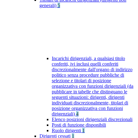
generali)
5
Incarichi dirigenziali, a qualsiasi titolo
conferiti, ivi inclusi quelli conferiti
discrezionalmente dall'organo di indirizzo
politico senza procedure pubbliche di
selezione e titolari di posizione
organizzativa con funzioni dirigenziali (da
pubblicare in tabelle che distinguano le
seguenti situazioni: dirigenti, dirigenti
individuati discrezionalmente, titolari di
posizione organizzativa con funzioni
dirigenziali)
4
Elenco posizioni dirigenziali discrezionali
Posti di funzione disponibili
Ruolo dirigenti
1
Dirigenti cessati
1