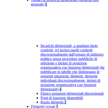
generali)
5
Incarichi dirigenziali, a qualsiasi titolo
conferiti, ivi inclusi quelli conferiti
discrezionalmente dall'organo di indirizzo
politico senza procedure pubbliche di
selezione e titolari di posizione
organizzativa con funzioni dirigenziali (da
pubblicare in tabelle che distinguano le
seguenti situazioni: dirigenti, dirigenti
individuati discrezionalmente, titolari di
posizione organizzativa con funzioni
dirigenziali)
4
Elenco posizioni dirigenziali discrezionali
Posti di funzione disponibili
Ruolo dirigenti
1
Dirigenti cessati
1