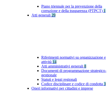
Piano triennale per la prevenzione della
corruzione e della trasparenza (PTPCT)
1
Atti generali
29
Riferimenti normativi su organizzazione e
attività
14
Atti amministrativi generali
8
Documenti di programmazione strategico-
gestionale
Statuti e leggi regionali
Codice disciplinare e codice di condotta
3
Oneri informativi per cittadini e imprese