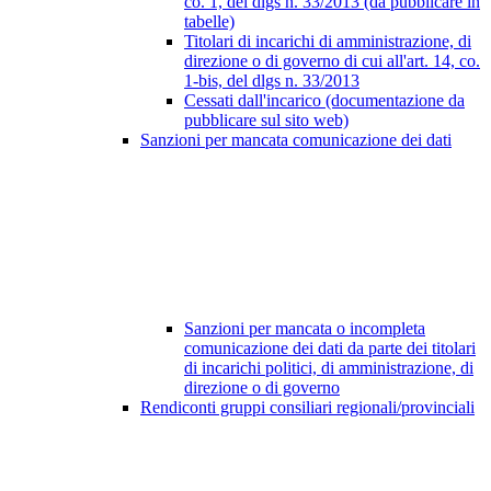
co. 1, del dlgs n. 33/2013 (da pubblicare in
tabelle)
Titolari di incarichi di amministrazione, di
direzione o di governo di cui all'art. 14, co.
1-bis, del dlgs n. 33/2013
Cessati dall'incarico (documentazione da
pubblicare sul sito web)
Sanzioni per mancata comunicazione dei dati
Sanzioni per mancata o incompleta
comunicazione dei dati da parte dei titolari
di incarichi politici, di amministrazione, di
direzione o di governo
Rendiconti gruppi consiliari regionali/provinciali