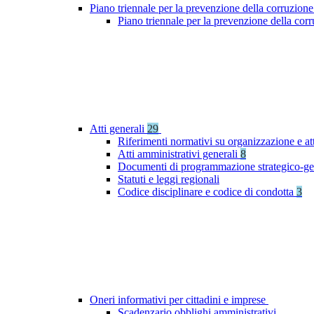
Piano triennale per la prevenzione della corruzione
Piano triennale per la prevenzione della co
Atti generali
29
Riferimenti normativi su organizzazione e at
Atti amministrativi generali
8
Documenti di programmazione strategico-ge
Statuti e leggi regionali
Codice disciplinare e codice di condotta
3
Oneri informativi per cittadini e imprese
Scadenzario obblighi amministrativi