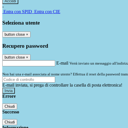
-
Entra con SPID
Entra con CIE
Seleziona utente
button close
×
Recupero password
button close
×
E-mail
Verrà inviato un messaggio all'indirizz
Non hai una e-mail associata al nome utente? Effettua il reset della password tram
E-mail inviata, si prega di controllare la casella di posta elettronica!
Errore
Chiudi
Successo
Chiudi
Informazione