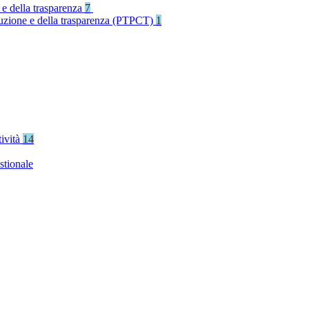
 e della trasparenza
7
rruzione e della trasparenza (PTPCT)
1
tività
14
stionale