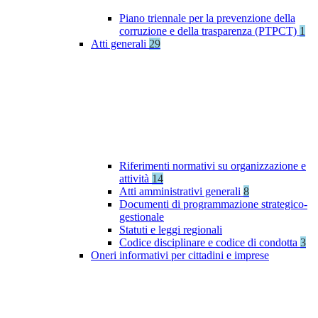
Piano triennale per la prevenzione della
corruzione e della trasparenza (PTPCT)
1
Atti generali
29
Riferimenti normativi su organizzazione e
attività
14
Atti amministrativi generali
8
Documenti di programmazione strategico-
gestionale
Statuti e leggi regionali
Codice disciplinare e codice di condotta
3
Oneri informativi per cittadini e imprese