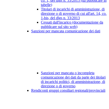
co. 1, del dlgs n. 33/2013 (da pubblicare in
tabelle)
Titolari di incarichi di amministrazione, di
direzione o di governo di cui all'art. 14, co.
1-bis, del dlgs n. 33/2013
Cessati dall'incarico (documentazione da
pubblicare sul sito web)
Sanzioni per mancata comunicazione dei dati
Sanzioni per mancata o incompleta
comunicazione dei dati da parte dei titolari
di incarichi politici, di amministrazione, di
direzione o di governo
Rendiconti gruppi consiliari regionali/provinciali