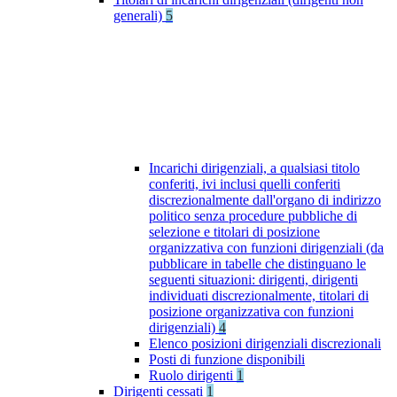
generali)
5
Incarichi dirigenziali, a qualsiasi titolo
conferiti, ivi inclusi quelli conferiti
discrezionalmente dall'organo di indirizzo
politico senza procedure pubbliche di
selezione e titolari di posizione
organizzativa con funzioni dirigenziali (da
pubblicare in tabelle che distinguano le
seguenti situazioni: dirigenti, dirigenti
individuati discrezionalmente, titolari di
posizione organizzativa con funzioni
dirigenziali)
4
Elenco posizioni dirigenziali discrezionali
Posti di funzione disponibili
Ruolo dirigenti
1
Dirigenti cessati
1