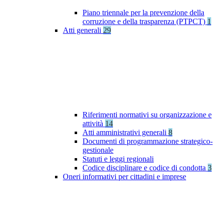
Piano triennale per la prevenzione della
corruzione e della trasparenza (PTPCT)
1
Atti generali
29
Riferimenti normativi su organizzazione e
attività
14
Atti amministrativi generali
8
Documenti di programmazione strategico-
gestionale
Statuti e leggi regionali
Codice disciplinare e codice di condotta
3
Oneri informativi per cittadini e imprese