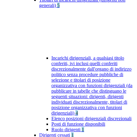
generali)
5
Incarichi dirigenziali, a qualsiasi titolo
conferiti, ivi inclusi quelli conferiti
discrezionalmente dall'organo di indirizzo
politico senza procedure pubbliche di
selezione e titolari di posizione
organizzativa con funzioni dirigenziali (da
pubblicare in tabelle che distinguano le
seguenti situazioni: dirigenti, dirigenti
individuati discrezionalmente, titolari di
posizione organizzativa con funzioni
dirigenziali)
4
Elenco posizioni dirigenziali discrezionali
Posti di funzione disponibili
Ruolo dirigenti
1
Dirigenti cessati
1