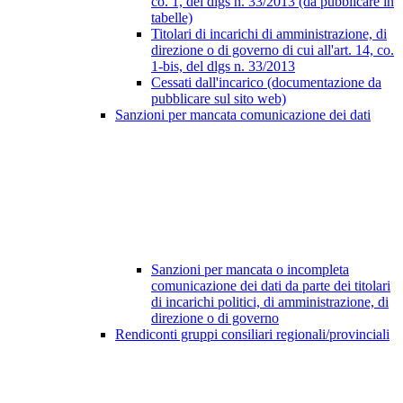
co. 1, del dlgs n. 33/2013 (da pubblicare in
tabelle)
Titolari di incarichi di amministrazione, di
direzione o di governo di cui all'art. 14, co.
1-bis, del dlgs n. 33/2013
Cessati dall'incarico (documentazione da
pubblicare sul sito web)
Sanzioni per mancata comunicazione dei dati
Sanzioni per mancata o incompleta
comunicazione dei dati da parte dei titolari
di incarichi politici, di amministrazione, di
direzione o di governo
Rendiconti gruppi consiliari regionali/provinciali