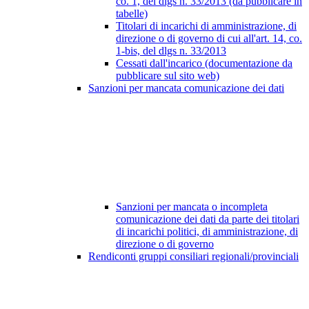
co. 1, del dlgs n. 33/2013 (da pubblicare in
tabelle)
Titolari di incarichi di amministrazione, di
direzione o di governo di cui all'art. 14, co.
1-bis, del dlgs n. 33/2013
Cessati dall'incarico (documentazione da
pubblicare sul sito web)
Sanzioni per mancata comunicazione dei dati
Sanzioni per mancata o incompleta
comunicazione dei dati da parte dei titolari
di incarichi politici, di amministrazione, di
direzione o di governo
Rendiconti gruppi consiliari regionali/provinciali