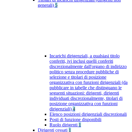
generali)
5
Incarichi dirigenziali, a qualsiasi titolo
conferiti, ivi inclusi quelli conferiti
discrezionalmente dall'organo di indirizzo
politico senza procedure pubbliche di
selezione e titolari di posizione
organizzativa con funzioni dirigenziali (da
pubblicare in tabelle che distinguano le
seguenti situazioni: dirigenti, dirigenti
individuati discrezionalmente, titolari di
posizione organizzativa con funzioni
dirigenziali)
4
Elenco posizioni dirigenziali discrezionali
Posti di funzione disponibili
Ruolo dirigenti
1
Dirigenti cessati
1