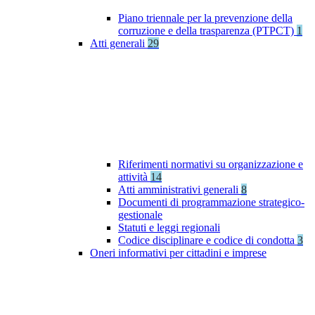
Piano triennale per la prevenzione della
corruzione e della trasparenza (PTPCT)
1
Atti generali
29
Riferimenti normativi su organizzazione e
attività
14
Atti amministrativi generali
8
Documenti di programmazione strategico-
gestionale
Statuti e leggi regionali
Codice disciplinare e codice di condotta
3
Oneri informativi per cittadini e imprese