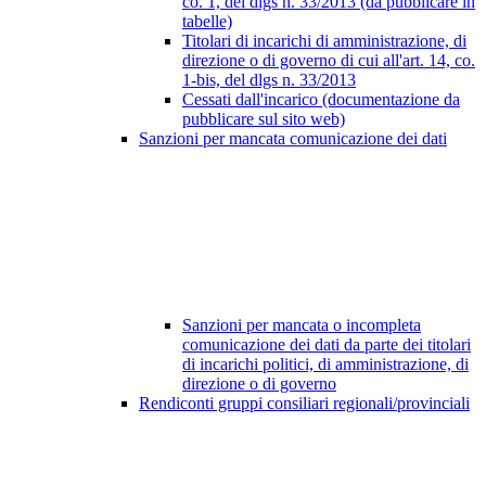
co. 1, del dlgs n. 33/2013 (da pubblicare in
tabelle)
Titolari di incarichi di amministrazione, di
direzione o di governo di cui all'art. 14, co.
1-bis, del dlgs n. 33/2013
Cessati dall'incarico (documentazione da
pubblicare sul sito web)
Sanzioni per mancata comunicazione dei dati
Sanzioni per mancata o incompleta
comunicazione dei dati da parte dei titolari
di incarichi politici, di amministrazione, di
direzione o di governo
Rendiconti gruppi consiliari regionali/provinciali