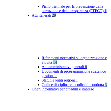
Piano triennale per la prevenzione della
corruzione e della trasparenza (PTPCT)
1
Atti generali
29
Riferimenti normativi su organizzazione e
attività
14
Atti amministrativi generali
8
Documenti di programmazione strategico-
gestionale
Statuti e leggi regionali
Codice disciplinare e codice di condotta
3
Oneri informativi per cittadini e imprese