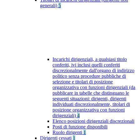
generali)
5
Incarichi dirigenziali, a qualsiasi titolo
conferiti, ivi inclusi quelli conferiti
discrezionalmente dall'organo di indirizzo
politico senza procedure pubbliche di
selezione e titolari di posizione
organizzativa con funzioni dirigenziali (da
pubblicare in tabelle che distinguano le
seguenti situazioni: dirigenti, dirigenti
individuati discrezionalmente, titolari di
posizione organizzativa con funzioni
dirigenziali)
4
Elenco posizioni dirigenziali discrezionali
Posti di funzione disponibili
Ruolo dirigenti
1
Dirigenti cessati
1