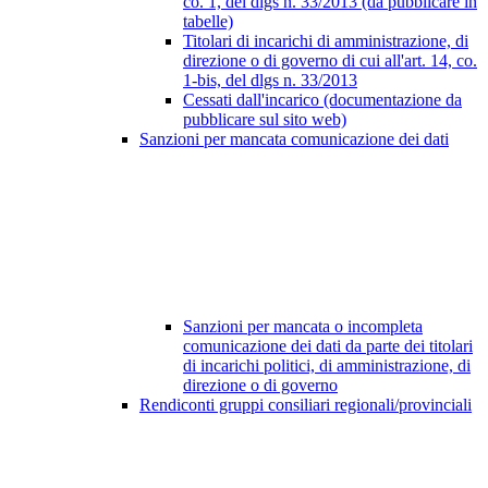
co. 1, del dlgs n. 33/2013 (da pubblicare in
tabelle)
Titolari di incarichi di amministrazione, di
direzione o di governo di cui all'art. 14, co.
1-bis, del dlgs n. 33/2013
Cessati dall'incarico (documentazione da
pubblicare sul sito web)
Sanzioni per mancata comunicazione dei dati
Sanzioni per mancata o incompleta
comunicazione dei dati da parte dei titolari
di incarichi politici, di amministrazione, di
direzione o di governo
Rendiconti gruppi consiliari regionali/provinciali