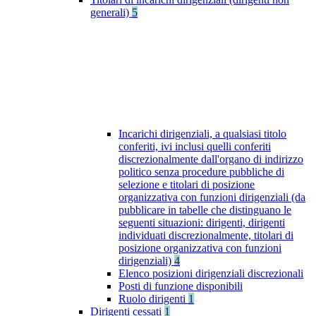
generali)
5
Incarichi dirigenziali, a qualsiasi titolo
conferiti, ivi inclusi quelli conferiti
discrezionalmente dall'organo di indirizzo
politico senza procedure pubbliche di
selezione e titolari di posizione
organizzativa con funzioni dirigenziali (da
pubblicare in tabelle che distinguano le
seguenti situazioni: dirigenti, dirigenti
individuati discrezionalmente, titolari di
posizione organizzativa con funzioni
dirigenziali)
4
Elenco posizioni dirigenziali discrezionali
Posti di funzione disponibili
Ruolo dirigenti
1
Dirigenti cessati
1