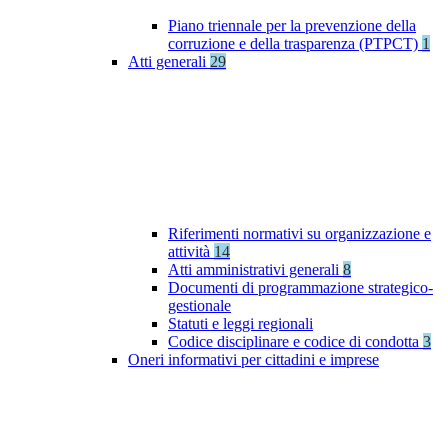
Piano triennale per la prevenzione della
corruzione e della trasparenza (PTPCT)
1
Atti generali
29
Riferimenti normativi su organizzazione e
attività
14
Atti amministrativi generali
8
Documenti di programmazione strategico-
gestionale
Statuti e leggi regionali
Codice disciplinare e codice di condotta
3
Oneri informativi per cittadini e imprese