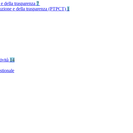
 e della trasparenza
7
rruzione e della trasparenza (PTPCT)
1
tività
14
stionale