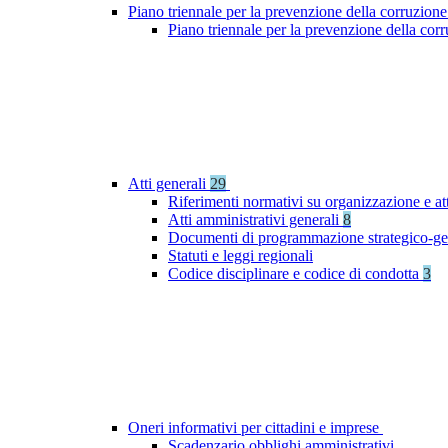
Piano triennale per la prevenzione della corruzione
Piano triennale per la prevenzione della co
Atti generali
29
Riferimenti normativi su organizzazione e at
Atti amministrativi generali
8
Documenti di programmazione strategico-ge
Statuti e leggi regionali
Codice disciplinare e codice di condotta
3
Oneri informativi per cittadini e imprese
Scadenzario obblighi amministrativi