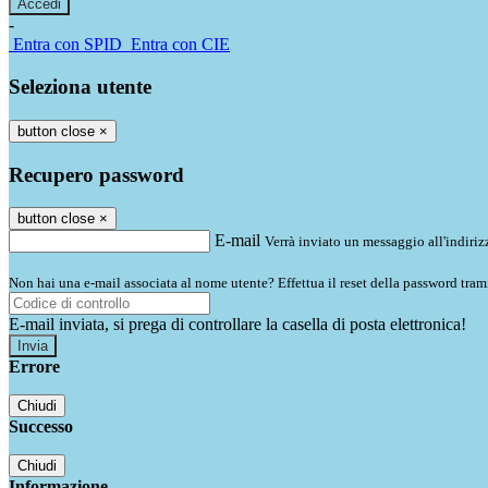
-
Entra con SPID
Entra con CIE
Seleziona utente
button close
×
Recupero password
button close
×
E-mail
Verrà inviato un messaggio all'indirizz
Non hai una e-mail associata al nome utente? Effettua il reset della password tram
E-mail inviata, si prega di controllare la casella di posta elettronica!
Errore
Chiudi
Successo
Chiudi
Informazione