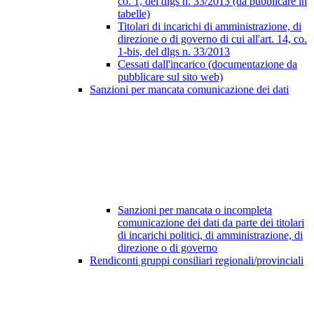
co. 1, del dlgs n. 33/2013 (da pubblicare in
tabelle)
Titolari di incarichi di amministrazione, di
direzione o di governo di cui all'art. 14, co.
1-bis, del dlgs n. 33/2013
Cessati dall'incarico (documentazione da
pubblicare sul sito web)
Sanzioni per mancata comunicazione dei dati
Sanzioni per mancata o incompleta
comunicazione dei dati da parte dei titolari
di incarichi politici, di amministrazione, di
direzione o di governo
Rendiconti gruppi consiliari regionali/provinciali