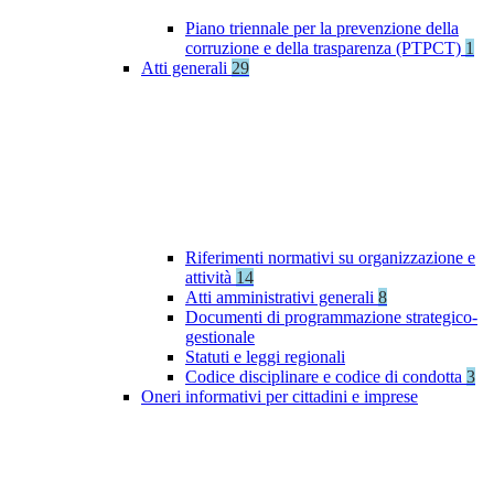
Piano triennale per la prevenzione della
corruzione e della trasparenza (PTPCT)
1
Atti generali
29
Riferimenti normativi su organizzazione e
attività
14
Atti amministrativi generali
8
Documenti di programmazione strategico-
gestionale
Statuti e leggi regionali
Codice disciplinare e codice di condotta
3
Oneri informativi per cittadini e imprese