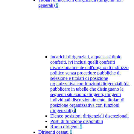
generali)
5
Incarichi dirigenziali, a qualsiasi titolo
conferiti, ivi inclusi quelli conferiti
discrezionalmente dall'organo di indirizzo
politico senza procedure pubbliche di
selezione e titolari di posizione
organizzativa con funzioni dirigenziali (da
pubblicare in tabelle che distinguano le
seguenti situazioni: dirigenti, dirigenti
individuati discrezionalmente, titolari di
posizione organizzativa con funzioni
dirigenziali)
4
Elenco posizioni dirigenziali discrezionali
Posti di funzione disponibili
Ruolo dirigenti
1
Dirigenti cessati
1