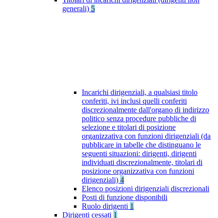
generali)
5
Incarichi dirigenziali, a qualsiasi titolo
conferiti, ivi inclusi quelli conferiti
discrezionalmente dall'organo di indirizzo
politico senza procedure pubbliche di
selezione e titolari di posizione
organizzativa con funzioni dirigenziali (da
pubblicare in tabelle che distinguano le
seguenti situazioni: dirigenti, dirigenti
individuati discrezionalmente, titolari di
posizione organizzativa con funzioni
dirigenziali)
4
Elenco posizioni dirigenziali discrezionali
Posti di funzione disponibili
Ruolo dirigenti
1
Dirigenti cessati
1