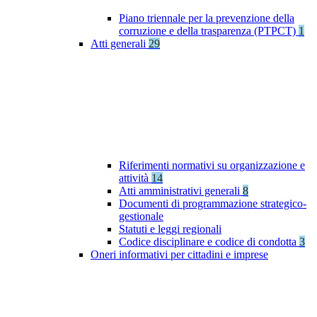
Piano triennale per la prevenzione della
corruzione e della trasparenza (PTPCT)
1
Atti generali
29
Riferimenti normativi su organizzazione e
attività
14
Atti amministrativi generali
8
Documenti di programmazione strategico-
gestionale
Statuti e leggi regionali
Codice disciplinare e codice di condotta
3
Oneri informativi per cittadini e imprese