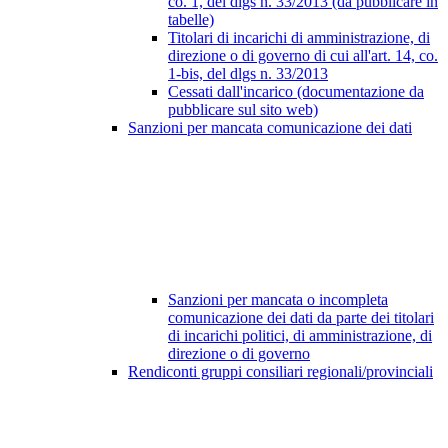
co. 1, del dlgs n. 33/2013 (da pubblicare in
tabelle)
Titolari di incarichi di amministrazione, di
direzione o di governo di cui all'art. 14, co.
1-bis, del dlgs n. 33/2013
Cessati dall'incarico (documentazione da
pubblicare sul sito web)
Sanzioni per mancata comunicazione dei dati
Sanzioni per mancata o incompleta
comunicazione dei dati da parte dei titolari
di incarichi politici, di amministrazione, di
direzione o di governo
Rendiconti gruppi consiliari regionali/provinciali