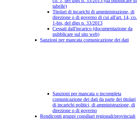
co. 1, del dlgs n. 33/2013 (da pubblicare in
tabelle)
Titolari di incarichi di amministrazione, di
direzione o di governo di cui all'art. 14, co.
1-bis, del dlgs n. 33/2013
Cessati dall'incarico (documentazione da
pubblicare sul sito web)
Sanzioni per mancata comunicazione dei dati
Sanzioni per mancata o incompleta
comunicazione dei dati da parte dei titolari
di incarichi politici, di amministrazione, di
direzione o di governo
Rendiconti gruppi consiliari regionali/provinciali