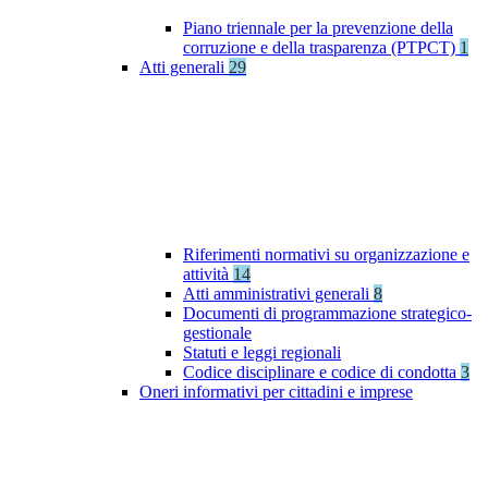
Piano triennale per la prevenzione della
corruzione e della trasparenza (PTPCT)
1
Atti generali
29
Riferimenti normativi su organizzazione e
attività
14
Atti amministrativi generali
8
Documenti di programmazione strategico-
gestionale
Statuti e leggi regionali
Codice disciplinare e codice di condotta
3
Oneri informativi per cittadini e imprese