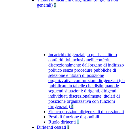
generali)
5
Incarichi dirigenziali, a qualsiasi titolo
conferiti, ivi inclusi quelli conferiti
discrezionalmente dall'organo di indirizzo
politico senza procedure pubbliche di
selezione e titolari di posizione
organizzativa con funzioni dirigenziali (da
pubblicare in tabelle che distinguano le
seguenti situazioni: dirigenti, dirigenti
individuati discrezionalmente, titolari di
posizione organizzativa con funzioni
dirigenziali)
4
Elenco posizioni dirigenziali discrezionali
Posti di funzione disponibili
Ruolo dirigenti
1
Dirigenti cessati
1