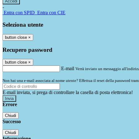
-
Entra con SPID
Entra con CIE
Seleziona utente
button close
×
Recupero password
button close
×
E-mail
Verrà inviato un messaggio all'indirizz
Non hai una e-mail associata al nome utente? Effettua il reset della password tram
E-mail inviata, si prega di controllare la casella di posta elettronica!
Errore
Chiudi
Successo
Chiudi
Informazione