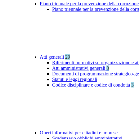
Piano triennale per la prevenzione della corruzione
Piano triennale per la prevenzione della co
Atti generali
29
Riferimenti normativi su organizzazione e at
Atti amministrativi generali
8
Documenti di programmazione strategico-ge
Statuti e leggi regionali
Codice disciplinare e codice di condotta
3
Oneri informativi per cittadini e imprese
Scadenzario obblighi amministrativi