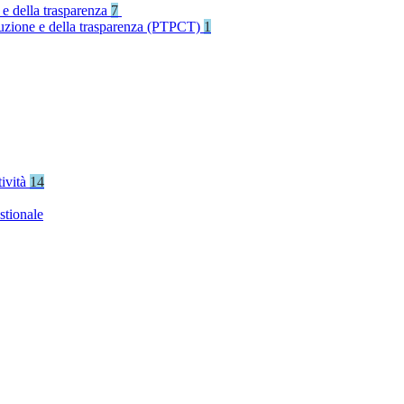
 e della trasparenza
7
rruzione e della trasparenza (PTPCT)
1
tività
14
stionale