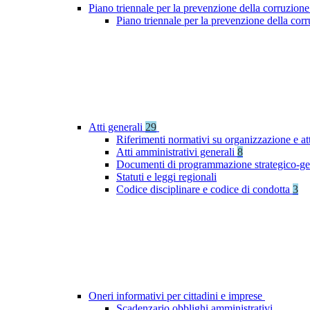
Piano triennale per la prevenzione della corruzione
Piano triennale per la prevenzione della co
Atti generali
29
Riferimenti normativi su organizzazione e at
Atti amministrativi generali
8
Documenti di programmazione strategico-ge
Statuti e leggi regionali
Codice disciplinare e codice di condotta
3
Oneri informativi per cittadini e imprese
Scadenzario obblighi amministrativi