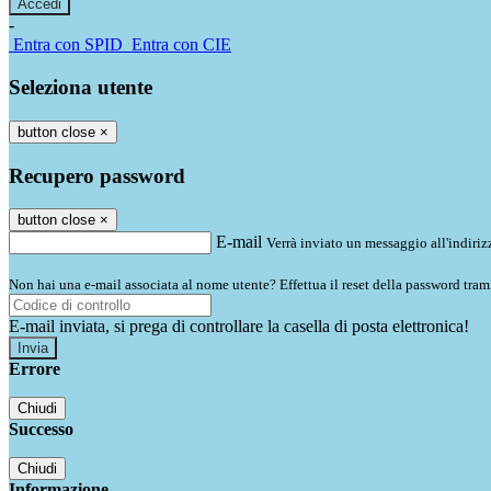
-
Entra con SPID
Entra con CIE
Seleziona utente
button close
×
Recupero password
button close
×
E-mail
Verrà inviato un messaggio all'indirizz
Non hai una e-mail associata al nome utente? Effettua il reset della password tram
E-mail inviata, si prega di controllare la casella di posta elettronica!
Errore
Chiudi
Successo
Chiudi
Informazione