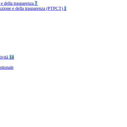
 e della trasparenza
7
rruzione e della trasparenza (PTPCT)
1
tività
14
stionale